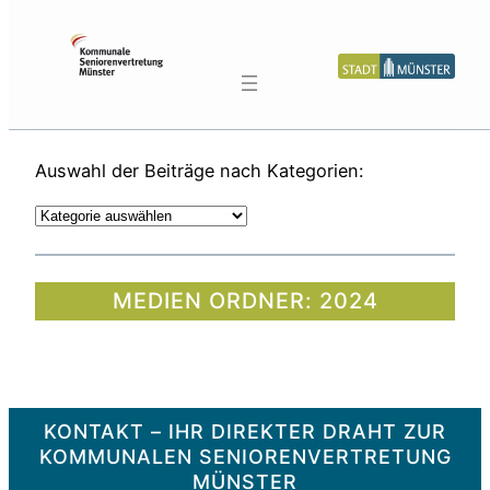
Zum
Inhalt
springen
Auswahl der Beiträge nach Kategorien:
K
a
t
e
MEDIEN ORDNER:
2024
g
o
r
i
e
KONTAKT – IHR DIREKTER DRAHT ZUR
n
KOMMUNALEN SENIORENVERTRETUNG
MÜNSTER