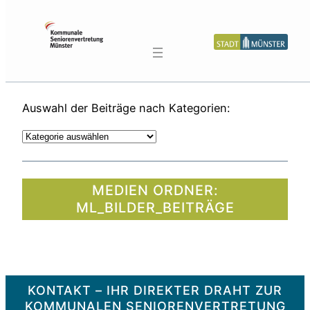
Zum
Inhalt
springen
Auswahl der Beiträge nach Kategorien:
K
a
t
e
MEDIEN ORDNER:
g
ML_BILDER_BEITRÄGE
o
r
i
e
n
KONTAKT – IHR DIREKTER DRAHT ZUR
KOMMUNALEN SENIORENVERTRETUNG