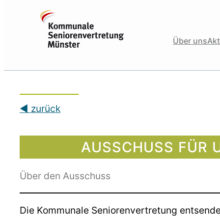
Zum
Inhalt
springen
Über uns
Akt
◀︎ zurück
AUSSCHUSS FÜR 
Über den Ausschuss
Die Kommunale Seniorenvertretung entsendet