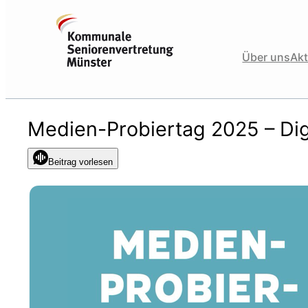
Zum
Inhalt
springen
Über uns
Akt
Medien-Probiertag 2025 – Dig
Beitrag vorlesen