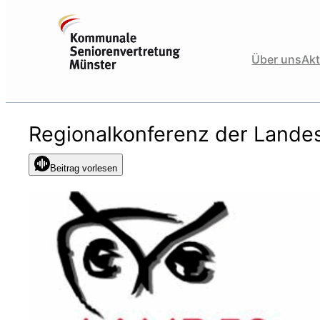
Zum
Inhalt
springen
Über uns
Akt
Regionalkonferenz der Lande
Beitrag vorlesen