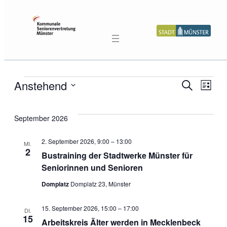
Veranstaltungen
Vera
Anstehend
Ve
Suche
Liste
Datum
Suc
An
wählen.
September 2026
und
Na
2. September 2026, 9:00
–
13:00
MI.
2
Bustraining der Stadtwerke Münster für
Ansi
Seniorinnen und Senioren
Navi
Domplatz
Domplatz 23, Münster
15. September 2026, 15:00
–
17:00
DI.
15
Arbeitskreis Älter werden in Mecklenbeck