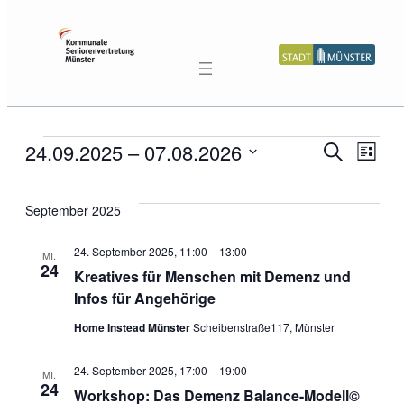
Veranstaltungen
Vera
24.09.2025
 – 
07.08.2026
Ve
Suche
Liste
Datum
Suc
An
wählen.
September 2025
und
Na
24. September 2025, 11:00
–
13:00
MI.
24
Kreatives für Menschen mit Demenz und
Ansi
Infos für Angehörige
Navi
Home Instead Münster
Scheibenstraße117, Münster
24. September 2025, 17:00
–
19:00
MI.
24
Workshop: Das Demenz Balance-Modell©