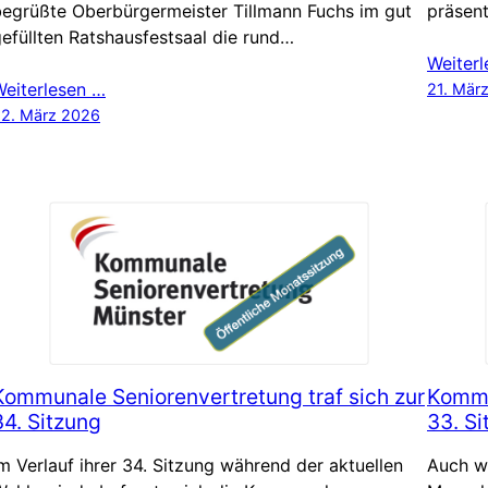
begrüßte Oberbürgermeister Tillmann Fuchs im gut
präsen
efüllten Ratshausfestsaal die rund…
Weiter
Weiterlesen …
21. Mär
2. März 2026
Kommunale Seniorenvertretung traf sich zur
Kommu
34. Sitzung
33. Si
m Verlauf ihrer 34. Sitzung während der aktuellen
Auch we