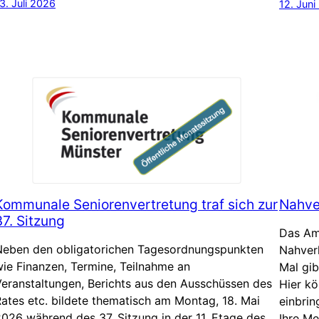
3. Juli 2026
12. Juni
Kommunale Seniorenvertretung traf sich zur
Nahve
37. Sitzung
Das Amt
Neben den obligatorichen Tagesordnungspunkten
Nahver
ie Finanzen, Termine, Teilnahme an
Mal gib
eranstaltungen, Berichts aus den Ausschüssen des
Hier k
ates etc. bildete thematisch am Montag, 18. Mai
einbrin
026 während des 37. Sitzung in der 11. Etage des
Ihre Me