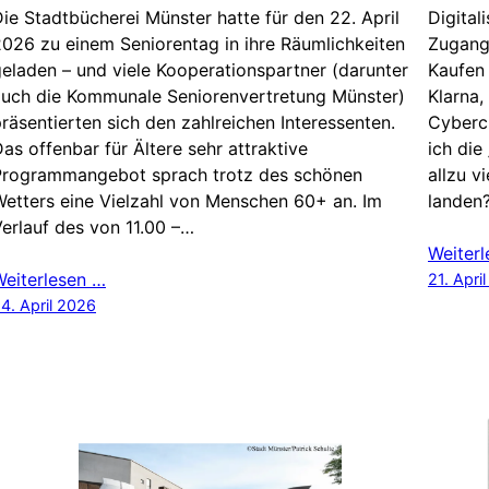
ie Stadtbücherei Münster hatte für den 22. April
Digital
026 zu einem Seniorentag in ihre Räumlichkeiten
Zugangs
eladen – und viele Kooperationspartner (darunter
Kaufen 
auch die Kommunale Seniorenvertretung Münster)
Klarna,
räsentierten sich den zahlreichen Interessenten.
Cybercr
as offenbar für Ältere sehr attraktive
ich die
Programmangebot sprach trotz des schönen
allzu v
etters eine Vielzahl von Menschen 60+ an. Im
landen?
erlauf des von 11.00 –…
Weiter
Weiterlesen …
21. Apri
4. April 2026