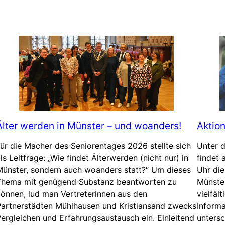
Älter werden in Münster – und woanders!
Aktion
ür die Macher des Seniorentages 2026 stellte sich
Unter 
ls Leitfrage: „Wie findet Älterwerden (nicht nur) in
findet 
Münster, sondern auch woanders statt?“ Um dieses
Uhr di
Thema mit genügend Substanz beantworten zu
Münster
önnen, lud man Vertreterinnen aus den
vielfäl
Partnerstädten Mühlhausen und Kristiansand zwecks
Informa
ergleichen und Erfahrungsaustausch ein. Einleitend
unters